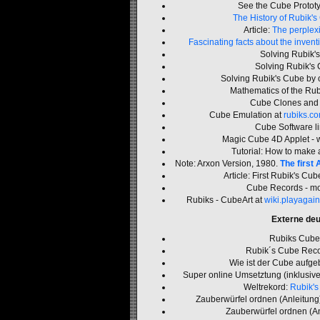
See the Cube Protot
The History of Rubik'
Article:
The perplexi
Fascinating facts about the inven
Solving Rubik'
Solving Rubik's
Solving Rubik's Cube by
Mathematics of the Rub
Cube Clones and
Cube Emulation at
rubiks.c
Cube Software li
Magic Cube 4D Applet - w
Tutorial: How to make
Note: Arxon Version, 1980.
The first
Article: First Rubik's Cu
Cube Records - mo
Rubiks - CubeArt at
wiki.playaga
Externe deu
Rubiks Cube
Rubik´s Cube Reco
Wie ist der Cube aufge
Super online Umsetztung (inklusiv
Weltrekord:
Rubik's
Zauberwürfel ordnen (Anleitung
Zauberwürfel ordnen (An