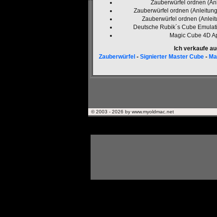
Zauberwürfel ordnen (Anl
Zauberwürfel ordnen (Anleitung
Zauberwürfel ordnen (Anleit
Deutsche Rubik´s Cube Emulat
Magic Cube 4D Ap
Ich verkaufe a
Zauberwürfel
-
Signierter Master Cube
-
Ma
© 2003 -
2026 by www.myoldmac.net