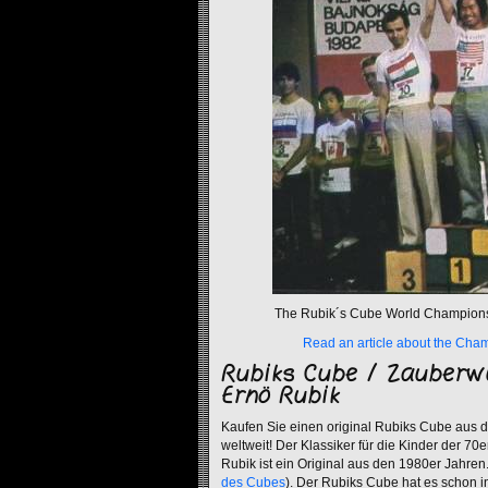
The Rubik´s Cube World Champions
Read an article about the Cham
Rubiks Cube / Zauberw
Ernö Rubik
Kaufen Sie einen original Rubiks Cube aus 
weltweit! Der Klassiker für die Kinder der 70
Rubik ist ein Original aus den 1980er Jahren
des Cubes
). Der Rubiks Cube hat es schon 