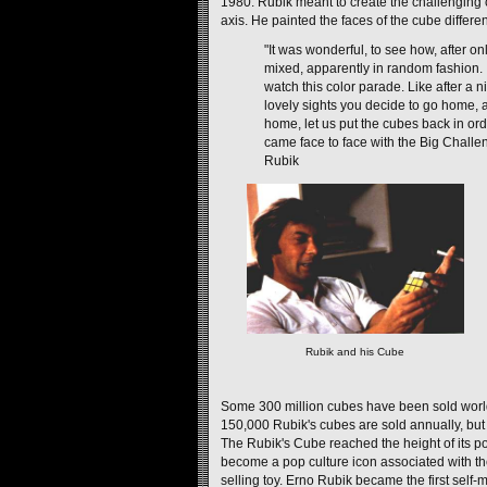
1980. Rubik meant to create the challenging 
axis. He painted the faces of the cube differe
"It was wonderful, to see how, after o
mixed, apparently in random fashion. 
watch this color parade. Like after 
lovely sights you decide to go home, af
home, let us put the cubes back in orde
came face to face with the Big Challe
Rubik
Rubik and his Cube
Some 300 million cubes have been sold worl
150,000 Rubik's cubes are sold annually, but 
The Rubik's Cube reached the height of its po
become a pop culture icon associated with the 
selling toy. Erno Rubik became the first self