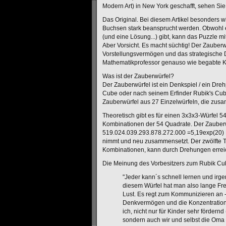
Modern Art) in New York geschafft, sehen Sie
Das Original. Bei diesem Artikel besonders w
Buchsen stark beansprucht werden. Obwohl
(und eine Lösung...) gibt, kann das Puzzle 
Aber Vorsicht. Es macht süchtig! Der Zauberw
Vorstellungsvermögen und das strategische 
Mathematikprofessor genauso wie begabte K
Was ist der Zauberwürfel?
Der Zauberwürfel ist ein Denkspiel / ein Dre
Cube oder nach seinem Erfinder Rubik's Cube
Zauberwürfel aus 27 Einzelwürfeln, die zus
Theoretisch gibt es für einen 3x3x3-Würfel 54!
Kombinationen der 54 Quadrate. Der Zauberwü
519.024.039.293.878.272.000 =5,19exp(20)
nimmt und neu zusammensetzt. Der zwölfte T
Kombinationen, kann durch Drehungen errei
Die Meinung des Vorbesitzers zum Rubik Cu
"Jeder kann´s schnell lernen und irge
diesem Würfel hat man also lange Freu
Lust. Es regt zum Kommunizieren an - i
Denkvermögen und die Konzentrations
ich, nicht nur für Kinder sehr fördern
sondern auch wir und selbst die Oma 