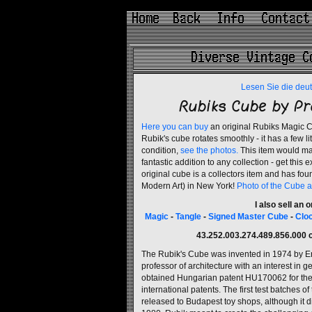
Lesen Sie die deu
Rubiks Cube by Pr
Here you can buy
an original Rubiks Magic C
Rubik's cube rotates smoothly - it has a few lit
condition,
see the photos.
This item would mak
fantastic addition to any collection - get this 
original cube is a collectors item and has fo
Modern Art) in New York!
Photo of the Cube a
I also sell an 
Magic
-
Tangle
-
Signed Master Cube
-
Clo
43.252.003.274.489.856.000 c
The Rubik's Cube was invented in 1974 by E
professor of architecture with an interest in 
obtained Hungarian patent HU170062 for the 
international patents. The first test batches 
released to Budapest toy shops, although it di