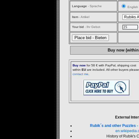
Language
- Sprache
English
Item
- Artikel
Your bid
- Ihr Gebot
Buy now (within
Buy now
for 58 € with PayPal, shipping cost
within
EU
are included. All other buyers please
contact me
.
External Inter
Rubik´s and other Puzzles -
en.wikipedia.
History of Rubik's 