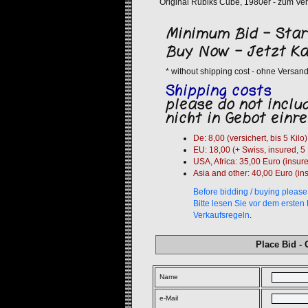
Original Rubiks Cube, 1980er - zum Ver
Minimum Bid - Star
Buy Now - Jetzt Ka
* without shipping cost - ohne Versan
Shipping costs
please do not includ
nicht in Gebot einr
De: 8,00 (versichert, bis 5 Kilo)
EU: 18,00 (+ Swiss, insured, 5 
USA, Africa: 35,00 Euro (insur
Asia and other: 40,00 Euro (in
Before bidding / buying please
Bitte lesen Sie vor dem ersten
Verkaufsregeln
.
Place Bid -
Name
e-Mail