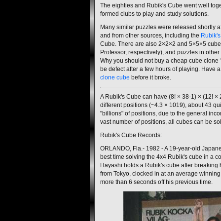
The eighties and Rubik's Cube went well tog
formed clubs to play and study solutions.
Many similar puzzles were released shortly a
and from other sources, including the
Rubik'
Cube. There are also 2×2×2 and 5×5×5 cubes
Professor, respectively), and puzzles in othe
Why you should not buy a cheap cube clone ? 
be defect after a few hours of playing. Have a
clone cube
before it broke.
A Rubik's Cube can have (8! × 38-1) × (12! 
different positions (~4.3 × 1019), about 43 quin
"billions" of positions, due to the general inc
vast number of positions, all cubes can be so
Rubik's Cube Records:
ORLANDO, Fla.- 1982 - A 19-year-old Japane
best time solving the 4x4 Rubik's cube in a co
Hayashi holds a Rubik's cube after breaking h
from Tokyo, clocked in at an average winnin
more than 6 seconds off his previous time.